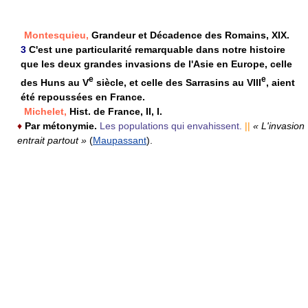
Montesquieu,
Grandeur et Décadence des Romains, XIX.
3
C'est une particularité remarquable dans notre histoire
que les deux grandes invasions de l'Asie en Europe, celle
e
e
des Huns au V
siècle, et celle des Sarrasins au VIII
, aient
été repoussées en France.
Michelet,
Hist. de France, II, I.
♦
Par métonymie.
Les populations qui envahissent.
||
« L'invasion
entrait partout »
(
Maupassant
).