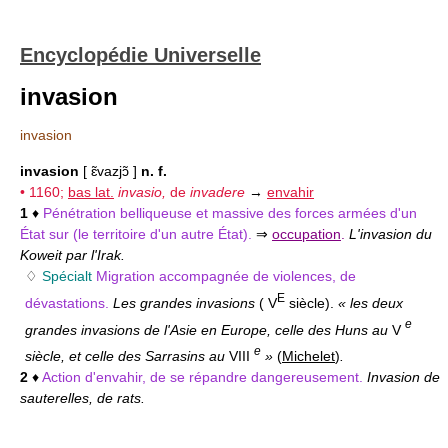
Encyclopédie Universelle
invasion
invasion
invasion
[ ɛ̃vazjɔ̃ ]
n. f.
• 1160;
bas lat.
invasio,
de
invadere
→
envahir
1
♦
Pénétration belliqueuse et massive des forces armées d'un
État sur (le territoire d'un autre État).
⇒
occupation
.
L'invasion du
Koweit par l'Irak.
♢
Spécialt
Migration accompagnée de violences, de
E
dévastations.
Les grandes invasions
( V
siècle).
« les deux
e
grandes invasions de l'Asie en Europe, celle des Huns au
V
e
siècle, et celle des Sarrasins au
VIII
»
(
Michelet
)
.
2
♦
Action d'envahir, de se répandre dangereusement.
Invasion de
sauterelles, de rats.