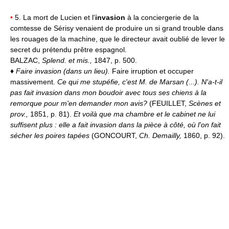
•
5. La mort de Lucien et l'
invasion
à la conciergerie de la
comtesse de Sérisy venaient de produire un si grand trouble dans
les rouages de la machine, que le directeur avait oublié de lever le
secret du prétendu prêtre espagnol.
BALZAC,
Splend. et mis.,
1847, p. 500.
♦
Faire invasion (dans un lieu).
Faire irruption et occuper
massivement.
Ce qui me stupéfie, c'est M. de Marsan (...). N'a-t-il
pas fait invasion dans mon boudoir avec tous ses chiens à la
remorque pour m'en demander mon avis?
(FEUILLET,
Scènes et
prov.,
1851, p. 81).
Et voilà que ma chambre et le cabinet ne lui
suffisent plus : elle a fait invasion dans la pièce à côté, où l'on fait
sécher les poires tapées
(GONCOURT,
Ch. Demailly,
1860, p. 92).