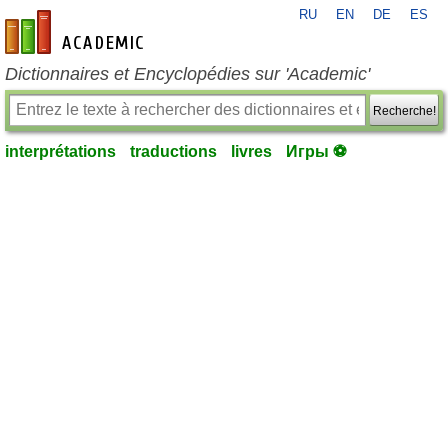
RU
EN
DE
ES
fr-academic.com
Dictionnaires et Encyclopédies sur 'Academic'
Recherche!
interprétations
traductions
livres
Игры ⚽