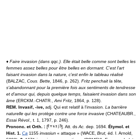
♦
Faire invasion (dans qqc.).
Elle était belle comme sont belles les
femmes assez belles pour être belles en dormant. C'est l'art
faisant invasion dans la nature, c'est enfin le tableau réalisé
(BALZAC,
Cous. Bette,
1846, p. 262).
Fritz penchait la tête,
s'abandonnant pour la première fois aux sentiments de tendresse
et d'amour qui, depuis quelque temps, faisaient invasion dans son
âme
(ERCKM.-CHATR.,
Ami Fritz,
1864, p. 128).
REM.
Invasif, -ive,
adj. Qui est relatif à l'invasion.
La barrière
naturelle qui les protège contre une force invasive
(CHATEAUBR.,
Essai Révol.,
t. 1, 1797, p. 246).
Prononc. et Orth. :
[
]. Att. ds
Ac.
dep. 1694.
Étymol. et
Hist. 1.
Ca
1155
invasiun
« attaque » (WACE,
Brut,
éd. I. Arnold,