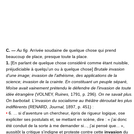
C. —
Au fig.
Arrivée soudaine de quelque chose qui prend
beaucoup de place, presque toute la place.
1.
[En parlant de quelque chose considéré comme étant nuisible,
préjudiciable à quelqu'un ou à quelque chose]
Brutale invasion
d'une image; invasion de l'athéisme, des applications de la
science; invasion de la crainte.
En constituant un peuple séparé,
Moïse avait vainement prétendu le défendre de l'invasion de toute
idée étrangère
(VOLNEY,
Ruines,
1791, p. 296).
On ne savait plus.
On barbotait. L'invasion du socialisme au théâtre déroutait les plus
indifférents
(RENARD,
Journal,
1897, p. 451) :
•
6. ... si d'aventure un chercheur, épris de rigueur logique, ose
expliciter ses postulats et, se mettant en scène, dire : « j'ai donc
été conduit de la sorte à me demander si..., j'ai pensé que... »,
aussitôt la critique s'indigne et proteste contre cette
invasion
du