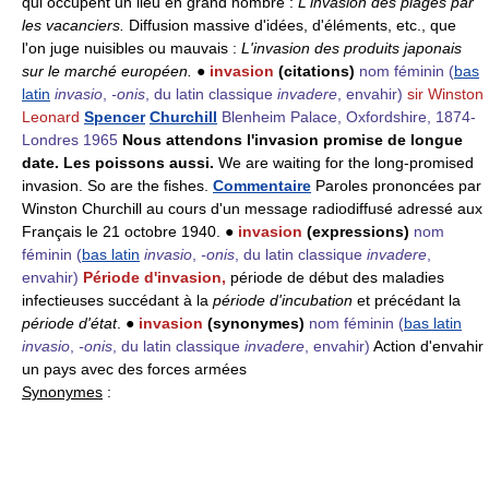
qui occupent un lieu en grand nombre :
L'invasion des plages par
les vacanciers.
Diffusion massive d'idées, d'éléments, etc., que
l'on juge nuisibles ou mauvais :
L'invasion des produits japonais
sur le marché européen.
●
invasion
(citations)
nom féminin
(
bas
latin
invasio
,
-onis
, du latin classique
invadere
, envahir)
sir Winston
Leonard
Spencer
Churchill
Blenheim Palace, Oxfordshire, 1874-
Londres 1965
Nous attendons l'invasion promise de longue
date. Les poissons aussi.
We are waiting for the long-promised
invasion. So are the fishes.
Commentaire
Paroles prononcées par
Winston Churchill au cours d'un message radiodiffusé adressé aux
Français le 21 octobre 1940. ●
invasion
(expressions)
nom
féminin
(
bas latin
invasio
,
-onis
, du latin classique
invadere
,
envahir)
Période d'invasion,
période de début des maladies
infectieuses succédant à la
période d'incubation
et précédant la
période d'état
. ●
invasion
(synonymes)
nom féminin
(
bas latin
invasio
,
-onis
, du latin classique
invadere
, envahir)
Action d'envahir
un pays avec des forces armées
Synonymes
: