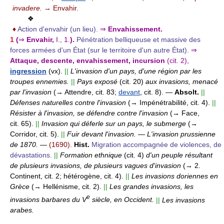
invadere.
→ Envahir.
❖
♦
Action d'envahir (un lieu).
⇒
Envahissement.
1
(
⇒
Envahir,
I., 1.
).
Pénétration belliqueuse et massive des
forces armées d'un État (sur le territoire d'un autre État).
⇒
Attaque, descente, envahissement, incursion
(cit. 2),
ingression
(vx).
||
L'invasion d'un pays, d'une région par les
troupes ennemies.
||
Pays exposé
(cit. 20)
aux invasions, menacé
par l'invasion
(→ Attendre, cit. 83;
devant
, cit. 8).
—
Absolt.
||
Défenses naturelles contre l'invasion
(→ Impénétrabilité, cit. 4).
||
Résister à l'invasion, se défendre contre l'invasion
(→ Face,
cit. 65).
||
Invasion qui déferle sur un pays, le submerge
(→
Corridor, cit. 5).
||
Fuir devant l'invasion.
—
L'invasion prussienne
de 1870.
—
(1690).
Hist.
Migration accompagnée de violences, de
dévastations.
||
Formation ethnique
(cit. 4)
d'un peuple résultant
de plusieurs invasions, de plusieurs vagues d'invasion
(→ 2.
Continent, cit. 2; hétérogène, cit. 4).
||
Les invasions doriennes en
Grèce
(→ Hellénisme, cit. 2).
||
Les grandes invasions, les
e
invasions barbares du V
siècle, en Occident.
||
Les invasions
arabes.