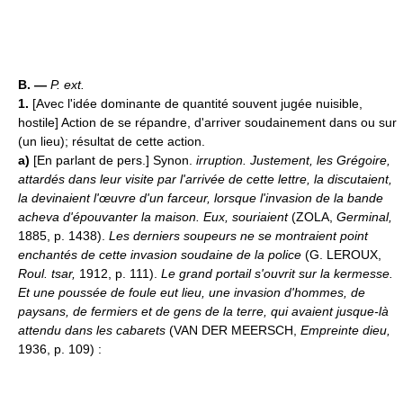
B. —
P. ext.
1.
[Avec l'idée dominante de quantité souvent jugée nuisible,
hostile] Action de se répandre, d'arriver soudainement dans ou sur
(un lieu); résultat de cette action.
a)
[En parlant de pers.] Synon.
irruption.
Justement, les Grégoire,
attardés dans leur visite par l'arrivée de cette lettre, la discutaient,
la devinaient l'œuvre d'un farceur, lorsque l'invasion de la bande
acheva d'épouvanter la maison. Eux, souriaient
(ZOLA,
Germinal,
1885, p. 1438).
Les derniers soupeurs ne se montraient point
enchantés de cette invasion soudaine de la police
(G. LEROUX,
Roul. tsar,
1912, p. 111).
Le grand portail s'ouvrit sur la kermesse.
Et une poussée de foule eut lieu, une invasion d'hommes, de
paysans, de fermiers et de gens de la terre, qui avaient jusque-là
attendu dans les cabarets
(VAN DER MEERSCH,
Empreinte dieu,
1936, p. 109) :