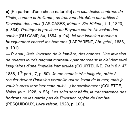
c)
[En parlant d'une chose naturelle]
Les plus belles contrées de
l'Italie, comme la Hollande, se trouvent dérobées par artifice à
l'invasion des eaux
(LAS CASES,
Mémor. Ste-Hélène,
t. 1, 1823,
p. 364).
Protéger la province du Fayoum contre l'invasion des
sables
(DU CAMP,
Nil,
1854, p. 94).
Ici une invasion marine a
brusquement chassé les hommes
(LAPPARENT,
Abr. géol.,
1886,
p. 101).
—
P. anal., littér.
Invasion de la lumière, des ombres.
Une invasion
de nuages lourds gagnait morceaux par morceaux le ciel demeuré
jusqu'alors d'une limpidité immaculée
(COURTELINE,
Train 8 h 47,
re
1888, 1
part., 7, p. 80).
Je me sentais très fatiguée, prête à
reculer devant l'invasion vermeille qui se levait de la mer, mais je
voulais aussi terminer cette nuit (...) honorablement
(COLETTE,
Naiss. jour,
1928, p. 56).
Les soirs sont hâtifs, la transparence des
horizons ne les garde pas de l'invasion rapide de l'ombre
(PESQUIDOUX,
Livre raison,
1928, p. 105).