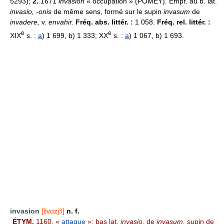
5293);
2.
1671
invasion
« occupation » (POMEY). Empr. au b. lat.
invasio, -onis
de même sens, formé sur le supin
invasum
de
invadere,
v.
envahir.
Fréq. abs. littér. :
1 058.
Fréq. rel. littér. :
e
e
XIX
s. :
a
) 1 699, b) 1 333; XX
s. :
a
) 1 067, b) 1 693.
invasion
[ɛ̃vɑzjɔ̃]
n. f.
ÉTYM.
1160, «
attaque
»; bas lat.
invasio,
de
invasum,
supin de