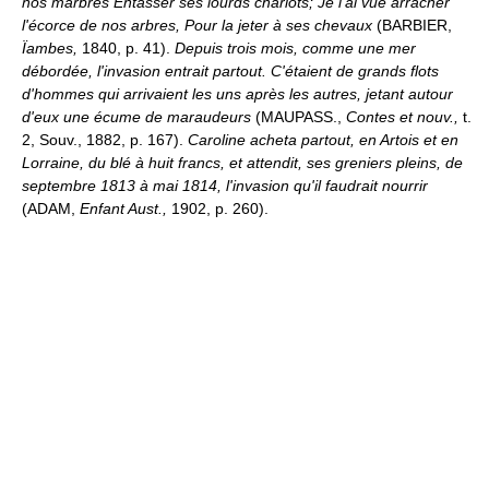
nos marbres Entasser ses lourds chariots; Je l'ai vue arracher
l'écorce de nos arbres, Pour la jeter à ses chevaux
(BARBIER,
Ïambes,
1840, p. 41).
Depuis trois mois, comme une mer
débordée, l'invasion entrait partout. C'étaient de grands flots
d'hommes qui arrivaient les uns après les autres, jetant autour
d'eux une écume de maraudeurs
(MAUPASS.,
Contes et nouv.,
t.
2, Souv., 1882, p. 167).
Caroline acheta partout, en Artois et en
Lorraine, du blé à huit francs, et attendit, ses greniers pleins, de
septembre 1813 à mai 1814, l'invasion qu'il faudrait nourrir
(ADAM,
Enfant Aust.,
1902, p. 260).