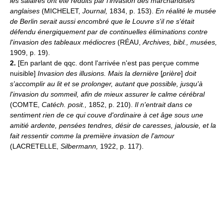
les salaires ont été réduits par l'invasion des marchandises
anglaises
(MICHELET,
Journal,
1834, p. 153).
En réalité le musée
de Berlin serait aussi encombré que le Louvre s'il ne s'était
défendu énergiquement par de continuelles éliminations contre
l'invasion des tableaux médiocres
(RÉAU,
Archives, bibl., musées,
1909, p. 19).
2.
[En parlant de qqc. dont l'arrivée n'est pas perçue comme
nuisible]
Invasion des illusions.
Mais la dernière
[
prière
]
doit
s'accomplir au lit et se prolonger, autant que possible, jusqu'à
l'invasion du sommeil, afin de mieux assurer le calme cérébral
(COMTE,
Catéch. posit.,
1852, p. 210).
Il n'entrait dans ce
sentiment rien de ce qui couve d'ordinaire à cet âge sous une
amitié ardente, pensées tendres, désir de caresses, jalousie, et la
fait ressentir comme la première invasion de l'amour
(LACRETELLE,
Silbermann,
1922, p. 117).